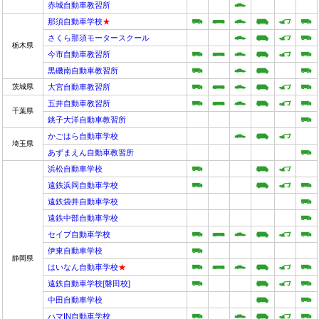
赤城自動車教習所
那須自動車学校
★
さくら那須モータースクール
栃木県
今市自動車教習所
黒磯南自動車教習所
茨城県
大宮自動車教習所
五井自動車教習所
千葉県
銚子大洋自動車教習所
かごはら自動車学校
埼玉県
あずまえん自動車教習所
浜松自動車学校
遠鉄浜岡自動車学校
遠鉄袋井自動車学校
遠鉄中部自動車学校
セイブ自動車学校
伊東自動車学校
静岡県
はいなん自動車学校
★
遠鉄自動車学校[磐田校]
中田自動車学校
ハマIN自動車学校