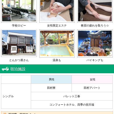
学校ロビー
女性限定エステ
教習の疲れを取ろう☆
とんかつ屋さん
温泉も
バイキングも
宿泊施設
男性
女性
田村寮
田村アパート
シングル
パレット三春
コンフォートホテル、四季の宿天瑞