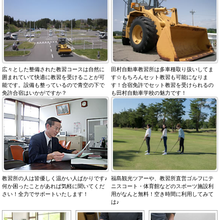
広々とした整備された教習コースは自然に
田村自動車教習所は多車種取り扱いしてま
囲まれていて快適に教習を受けることが可
す☆もちろんセット教習も可能になりま
能です。設備も整っているので青空の下で
す！合宿免許でセット教習を受けられるの
免許合宿はいかがですか？
も田村自動車学校の魅力です！
教習所の人は皆優しく温かい人ばかりです♪
福島観光ツアーや、教習所直営ゴルフにテ
何か困ったことがあれば気軽に聞いてくだ
ニスコート・体育館などのスポーツ施設利
さい！全力でサポートいたします！
用がなんと無料！空き時間に利用してみて
は♪