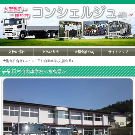
入校の流れ
支払い方法
大型免許FAQ
サイトマップ
大型免許合宿TOP
＞
田村自動車学校(福島県)
田村自動車学校≪福島県≫