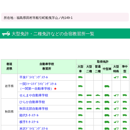
所在地：福島県田村市船引町船曳字山ノ内149-1
大型免許・二種免許などの合宿教習所一覧
取得免許
都道
自動車学校
大型
大型
普通
大型
準中
府県
教習所
中型車
車
二種
二種
特殊
型
平泉ﾄﾞﾗｲﾋﾞﾝｸﾞｽｸ-ﾙ
一関ﾌｧｰｽﾄﾄﾞﾗｲﾋﾞﾝｸﾞｽｸ-ﾙ
岩手県
（一関第一自動車学校）
★
せんまや自動車学校
ひらか自動車学校
秋田北部自動車学校
秋田県
能代ﾓ-ﾀ-ｽｸｰﾙ
横手ﾓ-ﾀ-ｽｸｰﾙ
米沢ﾄﾞﾗｲﾋﾞﾝｸﾞｽｸ-ﾙ