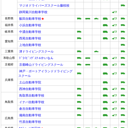
マジオドライバーズスクール藤枝校
静岡菊川自動車学校
長野県
飯田自動車学校
★
福井県
小浜自動車学校
岐阜県
中濃自動車学校
西尾自動車学校
愛知県
上地自動車学校
三重県
津ドライビングスクール
和歌山県
ﾄﾞﾗｲﾋﾞﾝｸﾞｽｸ-ﾙかいなん
京都府
京都峰山ドライビングスクール
神戸・ポートアイランドドライビング
スクール
兵庫県
土山自動車学院
西神自動車学院
鳥取県自動車学校
鳥取県
イナバ自動車学校
倉吉自動車学校
備南自動車学校
広島県
竹原自動車学校