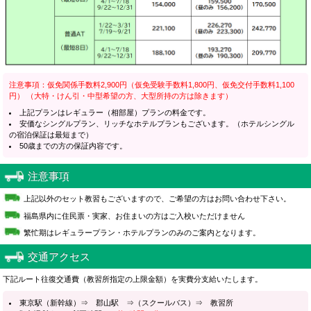
注意事項：仮免関係手数料2,900円（仮免受験手数料1,800円、仮免交付手数料1,100
円） （大特・けん引・中型希望の方、大型所持の方は除きます）
上記プランはレギュラー（相部屋）プランの料金です。
安価なシングルプラン、リッチなホテルプランもございます。（ホテルシングル
の宿泊保証は最短まで）
50歳までの方の保証内容です。
注意事項
上記以外のセット教習もございますので、ご希望の方はお問い合わせ下さい。
福島県内に住民票・実家、お住まいの方はご入校いただけません
繁忙期はレギュラープラン・ホテルプランのみのご案内となります。
交通アクセス
下記ルート往復交通費（教習所指定の上限金額）を実費分支給いたします。
東京駅（新幹線）⇒ 郡山駅 ⇒（スクールバス）⇒ 教習所