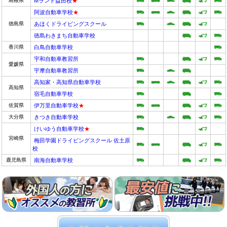
島根県
Mランド益田校
★
阿波自動車学校
★
徳島県
あほくドライビングスクール
徳島わきまち自動車学校
香川県
白鳥自動車学校
宇和自動車教習所
愛媛県
宇摩自動車教習所
高知家・高知県自動車学校
高知県
宿毛自動車学校
佐賀県
伊万里自動車学校
★
大分県
きつき自動車学校
けいゆう自動車学校
★
宮崎県
梅田学園ドライビングスクール 佐土原
校
鹿児島県
南海自動車学校