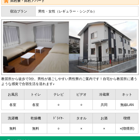
田村寮・田村アパート
宿泊プラン
男性・女性（レギュラー・シングル）
教習所から徒歩で3分。男性が過ごしやすい男性寮のご案内です！自宅から教習所に通う
ような感覚で合宿生活を送れます♪
お風呂
トイレ
テレビ
ビデオ
冷蔵庫
ネット
各室
各室
○
○
共同
無線LAN
洗濯機
乾燥機
ﾄﾞﾗｲﾔ-
タオル
お酒
喫煙
無料
無料
○
×
×
×(喫煙所)