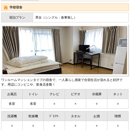
学校宿舎
宿泊プラン
男女（シングル：食事無し）
ワンルームマンションタイプの宿舎で、一人暮らし感覚で合宿生活が送れると好評で
す。周辺にコンビニや、飲食店多数！
お風呂
トイレ
テレビ
ビデオ
冷蔵庫
ネット
各室
各室
○
×
○
○
洗濯機
乾燥機
ﾄﾞﾗｲﾔ-
タオル
お酒
喫煙
○
○
×
×
×
×