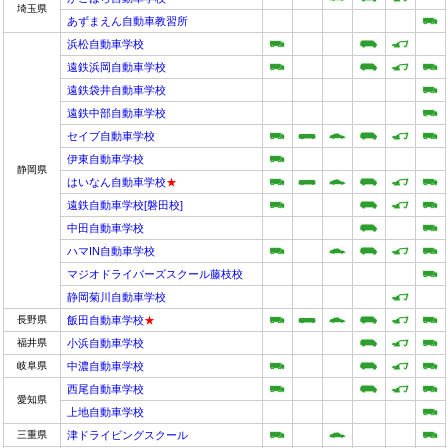
埼玉県
あずまえん自動車教習所
浜松自動車学校
遠鉄浜岡自動車学校
遠鉄袋井自動車学校
遠鉄中部自動車学校
セイブ自動車学校
伊東自動車学校
静岡県
はいなん自動車学校
★
遠鉄自動車学校[磐田校]
中田自動車学校
ハマIN自動車学校
マジオドライバーズスクール藤枝校
静岡菊川自動車学校
長野県
飯田自動車学校
★
福井県
小浜自動車学校
岐阜県
中濃自動車学校
西尾自動車学校
愛知県
上地自動車学校
三重県
津ドライビングスクール