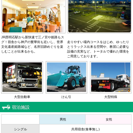
JR西明石駅から新快速で三ノ宮や姫路もス
グ！宿舎から神戸の繁華街も近いし、世界
走りやすい場内コースをはじめ、ゆったり
文化遺産姫路城など、名所旧跡めぐりを楽
とリラックス出来る空間や、教習に必要な
しむことが出来るかも。
設備の充実など、トータルで優れた環境を
ご用意しております。
大型自動車
けん引
大型特殊
宿泊施設
男性
女性
シングル
共用宿舎(食事無し)