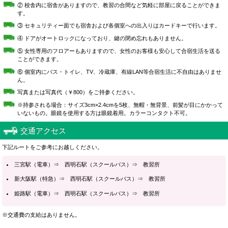
② 校舎内に宿舎がありますので、教習の合間など気軽に部屋に戻ることができま
す。
③ セキュリティー面でも宿舎および各個室への出入りはカードキーで行います。
④ ドアがオートロックになっており、鍵の閉め忘れもありません。
⑤ 女性専用のフロアーもありますので、女性のお客様も安心して合宿生活を送る
ことができます。
⑥ 個室内にバス・トイレ、TV、冷蔵庫、有線LAN等合宿生活に不自由はありませ
ん。
写真または写真代（￥800）をご持参ください。
※持参される場合：サイズ3cm×2.4cmを5枚、無帽・無背景、前髪が目にかかって
いないもの。眼鏡を使用する方は眼鏡着用。カラーコンタクト不可。
交通アクセス
下記ルートをご参考にお越しください。
三宮駅（電車）⇒ 西明石駅（スクールバス）⇒ 教習所
新大阪駅（特急）⇒ 西明石駅（スクールバス）⇒ 教習所
姫路駅（電車）⇒ 西明石駅（スクールバス）⇒ 教習所
※交通費の支給はありません。