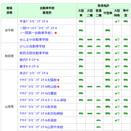
取得免許
都道
自動車学校
大型
大型
普通
大型
準中
府県
教習所
中型車
車
二種
二種
特殊
型
平泉ﾄﾞﾗｲﾋﾞﾝｸﾞｽｸ-ﾙ
一関ﾌｧｰｽﾄﾄﾞﾗｲﾋﾞﾝｸﾞｽｸ-ﾙ
岩手県
（一関第一自動車学校）
★
せんまや自動車学校
ひらか自動車学校
秋田北部自動車学校
秋田県
能代ﾓ-ﾀ-ｽｸｰﾙ
横手ﾓ-ﾀ-ｽｸｰﾙ
米沢ﾄﾞﾗｲﾋﾞﾝｸﾞｽｸ-ﾙ
ﾏﾂｷﾄﾞﾗｲﾋﾞﾝｸﾞｽｸ-ﾙ太陽校
★
ﾏﾂｷﾄﾞﾗｲﾋﾞﾝｸﾞｽｸ-ﾙ村山校
★
ﾏﾂｷﾄﾞﾗｲﾋﾞﾝｸﾞｽｸ-ﾙ白鷹校
ﾏﾂｷﾄﾞﾗｲﾋﾞﾝｸﾞｽｸ-ﾙさくらんぼ校
山形県
ﾏﾂｷﾄﾞﾗｲﾋﾞﾝｸﾞｽｸ-ﾙ長井校
ﾏﾂｷﾄﾞﾗｲﾋﾞﾝｸﾞｽｸ-ﾙ米沢松岬校
ﾏﾂｷﾄﾞﾗｲﾋﾞﾝｸﾞｽｸ-ﾙ赤湯校
ﾏﾂｷﾄﾞﾗｲﾋﾞﾝｸﾞｽｸ-ﾙ山形中央校