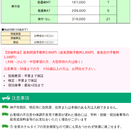
【別途料金】仮免関係手数料2,900円（仮免受験手数料1,800円、仮免交付手数料
1,100円）
（大特・けん引・中型希望の方、大型所持の方は除く）
注意事項：50歳までの方 ※51歳以上の方は、お問合せ下さい。
技能教習：卒業まで保証
検定：卒業まで保証
宿泊食事：最短+2泊まで
注意事項
神戸市西区、明石市に住民票、住所または本籍のある方は入校できません。
お客様の不注意や体調不良等で教習が遅れた場合には、学科・技能・宿泊食事等の
延長追加料金等のお支払をいただく場合がございます
① 全室ホテルタイプの完全個室なので誰にも気をつかわず快適に過ごせます。