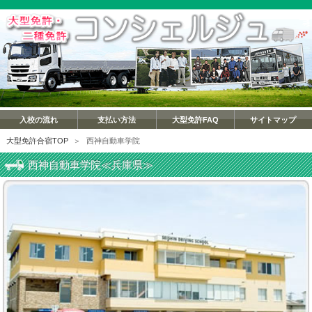
入校の流れ
支払い方法
大型免許FAQ
サイトマップ
大型免許合宿TOP
＞
西神自動車学院
西神自動車学院≪兵庫県≫