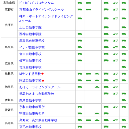
和歌山県
ﾄﾞﾗｲﾋﾞﾝｸﾞｽｸ-ﾙかいなん
京都府
京都峰山ドライビングスクール
神戸・ポートアイランドドライビング
スクール
兵庫県
土山自動車学院
西神自動車学院
鳥取県自動車学校
鳥取県
イナバ自動車学校
倉吉自動車学校
備南自動車学校
広島県
竹原自動車学校
島根県
Mランド益田校
★
阿波自動車学校
★
徳島県
あほくドライビングスクール
徳島わきまち自動車学校
香川県
白鳥自動車学校
宇和自動車教習所
愛媛県
宇摩自動車教習所
高知家・高知県自動車学校
高知県
宿毛自動車学校