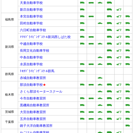
天童自動車学校
新庄自動車学校
本宮自動車学校
福島県
田村自動車学校
六日町自動車学校
ﾏﾂｷﾄﾞﾗｲﾋﾞﾝｸﾞｽｸ-ﾙ新潟西しばた校
中越自動車学校
新潟県
長岡文化自動車学校
中条自動車学校
水原自動車学校
ﾄﾖﾀﾄﾞﾗｲﾋﾞﾝｸﾞｽｸ-ﾙ群馬
群馬県
赤城自動車教習所
那須自動車学校
★
さくら那須モータースクール
栃木県
今市自動車教習所
黒磯南自動車教習所
茨城県
大宮自動車教習所
五井自動車教習所
千葉県
銚子大洋自動車教習所
かごはら自動車学校