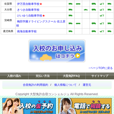
佐賀県
伊万里自動車学校
★
大分県
きつき自動車学校
けいゆう自動車学校
★
宮崎県
梅田学園ドライビングスクール 佐土原
校
鹿児島県
南海自動車学校
↑ページTOPに戻る
入校の流れ
支払い方法
大型免許FAQ
サイトマップ
合宿免許の利用規約
/
個人情報について
/
運営元
Copyright 大型免許合宿コンシェルジュ All Rights Reserved.