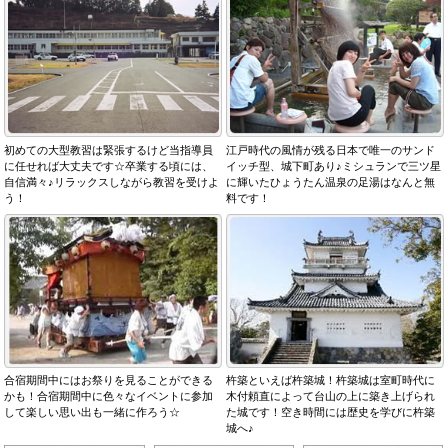
初めての大型教習は緊張するけど当指導員
江戸時代の風情が残る日本で唯一のサンド
に任せれば大丈夫です☆卒業する頃には、
イッチ型、城下町あり♪ミシュランで三ツ星
自信満々♪リラックスしながら教習を受けよ
に輝いたひょうたん温泉の足湯はなんと無
う！
料です！
合宿期間中にはお祭りを見ることができる
杵築といえば杵築城！杵築城は室町時代に
かも！合宿期間中に色々なイベントに参加
木付頼直によって台山の上に築き上げられ
して楽しい思い出も一緒に作ろう☆
た城です！空き時間には歴史を学びに杵築
城へ♪