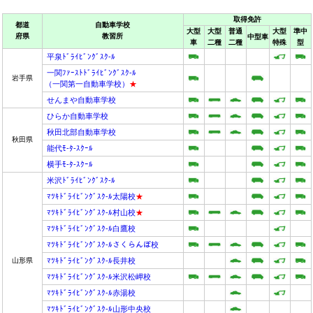
取得免許
都道
自動車学校
大型
大型
普通
大型
準中
府県
教習所
中型車
車
二種
二種
特殊
型
平泉ﾄﾞﾗｲﾋﾞﾝｸﾞｽｸ-ﾙ
一関ﾌｧｰｽﾄﾄﾞﾗｲﾋﾞﾝｸﾞｽｸ-ﾙ
岩手県
（一関第一自動車学校）
★
せんまや自動車学校
ひらか自動車学校
秋田北部自動車学校
秋田県
能代ﾓ-ﾀ-ｽｸｰﾙ
横手ﾓ-ﾀ-ｽｸｰﾙ
米沢ﾄﾞﾗｲﾋﾞﾝｸﾞｽｸ-ﾙ
ﾏﾂｷﾄﾞﾗｲﾋﾞﾝｸﾞｽｸ-ﾙ太陽校
★
ﾏﾂｷﾄﾞﾗｲﾋﾞﾝｸﾞｽｸ-ﾙ村山校
★
ﾏﾂｷﾄﾞﾗｲﾋﾞﾝｸﾞｽｸ-ﾙ白鷹校
ﾏﾂｷﾄﾞﾗｲﾋﾞﾝｸﾞｽｸ-ﾙさくらんぼ校
山形県
ﾏﾂｷﾄﾞﾗｲﾋﾞﾝｸﾞｽｸ-ﾙ長井校
ﾏﾂｷﾄﾞﾗｲﾋﾞﾝｸﾞｽｸ-ﾙ米沢松岬校
ﾏﾂｷﾄﾞﾗｲﾋﾞﾝｸﾞｽｸ-ﾙ赤湯校
ﾏﾂｷﾄﾞﾗｲﾋﾞﾝｸﾞｽｸ-ﾙ山形中央校