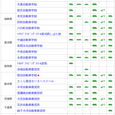
天童自動車学校
新庄自動車学校
本宮自動車学校
福島県
田村自動車学校
六日町自動車学校
ﾏﾂｷﾄﾞﾗｲﾋﾞﾝｸﾞｽｸ-ﾙ新潟西しばた校
中越自動車学校
新潟県
長岡文化自動車学校
中条自動車学校
水原自動車学校
ﾄﾖﾀﾄﾞﾗｲﾋﾞﾝｸﾞｽｸ-ﾙ群馬
群馬県
赤城自動車教習所
那須自動車学校
★
さくら那須モータースクール
栃木県
今市自動車教習所
黒磯南自動車教習所
茨城県
大宮自動車教習所
五井自動車教習所
千葉県
銚子大洋自動車教習所