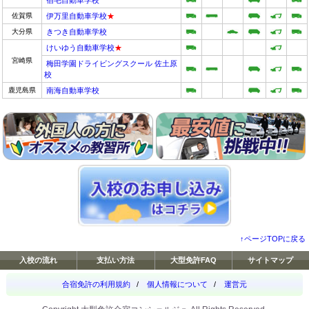
佐賀県
伊万里自動車学校
★
大分県
きつき自動車学校
けいゆう自動車学校
★
宮崎県
梅田学園ドライビングスクール 佐土原
校
鹿児島県
南海自動車学校
↑ページTOPに戻る
入校の流れ
支払い方法
大型免許FAQ
サイトマップ
合宿免許の利用規約
/
個人情報について
/
運営元