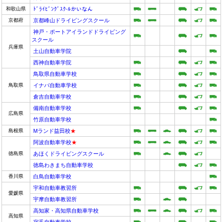
和歌山県
ﾄﾞﾗｲﾋﾞﾝｸﾞｽｸ-ﾙかいなん
京都府
京都峰山ドライビングスクール
神戸・ポートアイランドドライビング
スクール
兵庫県
土山自動車学院
西神自動車学院
鳥取県自動車学校
鳥取県
イナバ自動車学校
倉吉自動車学校
備南自動車学校
広島県
竹原自動車学校
島根県
Mランド益田校
★
阿波自動車学校
★
徳島県
あほくドライビングスクール
徳島わきまち自動車学校
香川県
白鳥自動車学校
宇和自動車教習所
愛媛県
宇摩自動車教習所
高知家・高知県自動車学校
高知県
宿毛自動車学校