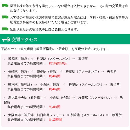
深視力検査等で条件を満たしていない場合は入校できません、その際の交通費は自
己負担になります。
お客様の不注意や体調不良等で教習が遅れた場合には、学科・技能・宿泊食事等の
延長追加料金等のお支払をいただく場合がございます。
延期された分の宿泊代等は自己負担となります。
交通アクセス
下記ルート往復交通費（教習所指定の上限金額）を実費分支給いたします。
博多駅（特急）⇒ 杵築駅（スクールバス）⇒ 教習所
集合場所までの所要時間：
約1時間50分
長崎駅（特急）⇒ 博多駅（特急）⇒ 杵築駅（スクールバス）⇒ 教習所
集合場所までの所要時間：
約4時間
熊本駅（新幹線）⇒ 小倉駅（特急）⇒ 杵築駅（スクールバス）⇒ 教習所
集合場所までの所要時間：
約4時間
鹿児島中央駅（新幹線）⇒ 小倉駅（特急）⇒ 杵築駅（スクールバス）⇒ 教
習所
集合場所までの所要時間：
約3時間
大阪南港・神戸港（前日出発フェリー） ⇒ 別府港（スクールバス）⇒ 教習所
集合場所までの所要時間：
約13時間