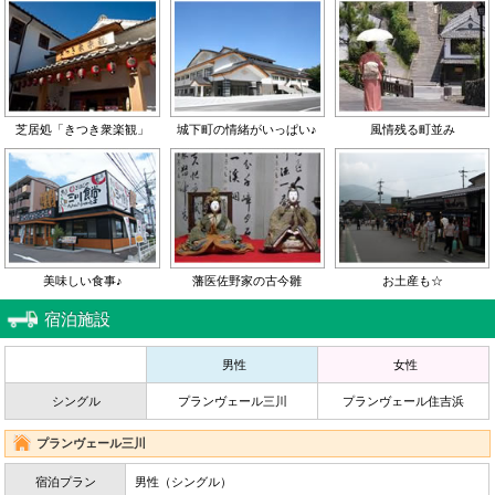
芝居処「きつき衆楽観」
城下町の情緒がいっぱい♪
風情残る町並み
美味しい食事♪
藩医佐野家の古今雛
お土産も☆
宿泊施設
男性
女性
シングル
プランヴェール三川
プランヴェール住吉浜
プランヴェール三川
宿泊プラン
男性（シングル）