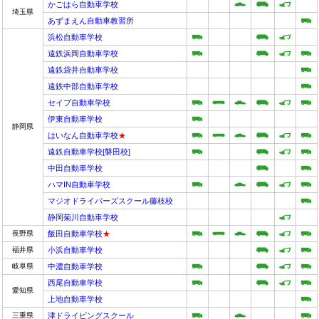
かごはら自動車学校
埼玉県
あずまえん自動車教習所
浜松自動車学校
遠鉄浜岡自動車学校
遠鉄袋井自動車学校
遠鉄中部自動車学校
セイブ自動車学校
伊東自動車学校
静岡県
はいなん自動車学校
★
遠鉄自動車学校[磐田校]
中田自動車学校
ハマIN自動車学校
マジオドライバーズスクール藤枝校
静岡菊川自動車学校
長野県
飯田自動車学校
★
福井県
小浜自動車学校
岐阜県
中濃自動車学校
西尾自動車学校
愛知県
上地自動車学校
三重県
津ドライビングスクール