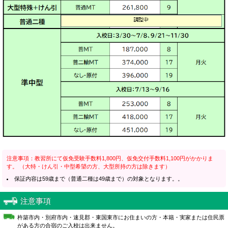
注意事項：教習所にて仮免受験手数料1,800円、仮免交付手数料1,100円がかかりま
す。 （大特・けん引・中型希望の方、大型所持の方は除きます）
保証内容は59歳まで（普通二種は49歳まで）の対象となります。。
注意事項
杵築市内・別府市内・速見郡・東国東市にお住まいの方・本籍・実家または住民票
がある方の合宿のご入校は出来ません。