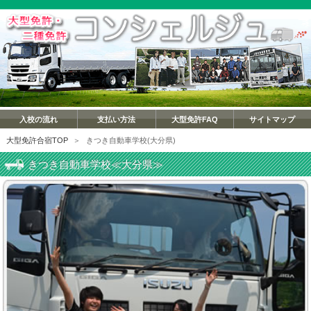
入校の流れ
支払い方法
大型免許FAQ
サイトマップ
大型免許合宿TOP
＞
きつき自動車学校(大分県)
きつき自動車学校≪大分県≫