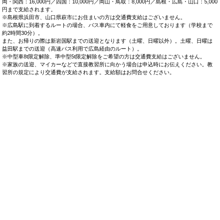
岡・関西：16,000円／四国：10,000円／岡山・鳥取：8,000円／島根・広島・山口：5,000
円まで支給されます。
※島根県浜田市、山口県萩市にお住まいの方は交通費支給はございません。
※広島駅に到着するルートの場合、バス車内にて軽食をご用意しております（学校まで
約2時間30分）。
また、お帰りの際は新岩国駅までの送迎となります（土曜、日曜以外）。土曜、日曜は
益田駅までの送迎（高速バス利用で広島経由のルート）。
※中型車8t限定解除、準中型5t限定解除をご希望の方は交通費支給はございません。
※家族の送迎、マイカーなどで直接教習所に向かう場合は申込時にお伝えください。教
習所の規定により交通費が支給されます。支給額はお問合せください。