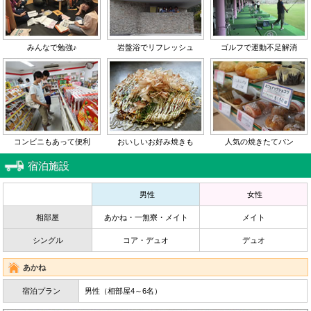
みんなで勉強♪
岩盤浴でリフレッシュ
ゴルフで運動不足解消
コンビニもあって便利
おいしいお好み焼きも
人気の焼きたてパン
宿泊施設
男性
女性
相部屋
あかね・一無寮・メイト
メイト
シングル
コア・デュオ
デュオ
あかね
宿泊プラン
男性（相部屋4～6名）