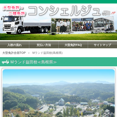
入校の流れ
支払い方法
大型免許FAQ
サイトマップ
大型免許合宿TOP
＞
Mランド益田校(島根県)
Mランド益田校≪島根県≫