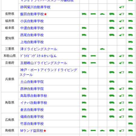
静岡菊川自動車学校
長野県
飯田自動車学校
★
福井県
小浜自動車学校
岐阜県
中濃自動車学校
西尾自動車学校
愛知県
上地自動車学校
三重県
津ドライビングスクール
和歌山県
ﾄﾞﾗｲﾋﾞﾝｸﾞｽｸ-ﾙかいなん
京都府
京都峰山ドライビングスクール
神戸・ポートアイランドドライビング
スクール
兵庫県
土山自動車学院
西神自動車学院
鳥取県自動車学校
鳥取県
イナバ自動車学校
倉吉自動車学校
備南自動車学校
広島県
竹原自動車学校
島根県
Mランド益田校
★