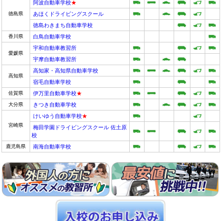
阿波自動車学校
★
徳島県
あほくドライビングスクール
徳島わきまち自動車学校
香川県
白鳥自動車学校
宇和自動車教習所
愛媛県
宇摩自動車教習所
高知家・高知県自動車学校
高知県
宿毛自動車学校
佐賀県
伊万里自動車学校
★
大分県
きつき自動車学校
けいゆう自動車学校
★
宮崎県
梅田学園ドライビングスクール 佐土原
校
鹿児島県
南海自動車学校