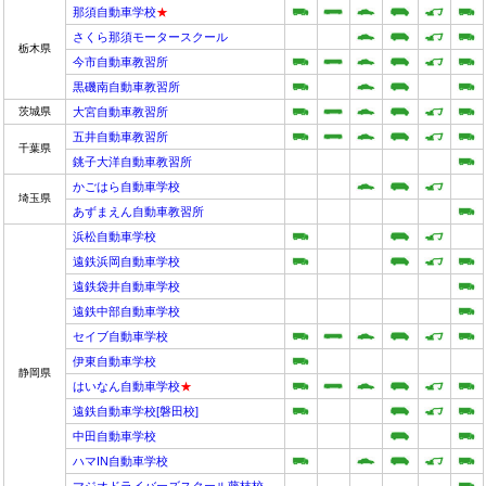
那須自動車学校
★
さくら那須モータースクール
栃木県
今市自動車教習所
黒磯南自動車教習所
茨城県
大宮自動車教習所
五井自動車教習所
千葉県
銚子大洋自動車教習所
かごはら自動車学校
埼玉県
あずまえん自動車教習所
浜松自動車学校
遠鉄浜岡自動車学校
遠鉄袋井自動車学校
遠鉄中部自動車学校
セイブ自動車学校
伊東自動車学校
静岡県
はいなん自動車学校
★
遠鉄自動車学校[磐田校]
中田自動車学校
ハマIN自動車学校
マジオドライバーズスクール藤枝校