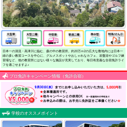
日本一の清流・高津川に臨む、森の中の教習所。約20万ｍ2の広大な敷地内には日本一
緑の多い教習コースを中心に、グルメスポットやおしゃれなカフェ、岩盤浴やゴルフ練
習場など、他の教習所にはない様々な施設が充実しており、毎日有意義な合宿免許ライ
フを過ごせますよ♪
プロ免許キャンペーン情報（免許合宿）
学校のオススメポイント