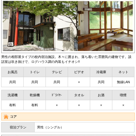
男性の相部屋タイプの校内宿泊施設。木々に囲まれ、落ち着いた雰囲気の建物です。談
話室は吹き抜けで、ログハウス調の内装もイチオシ!!
お風呂
トイレ
テレビ
ビデオ
冷蔵庫
ネット
共同
共同
共同
×
共同
無線LAN
洗濯機
乾燥機
ﾄﾞﾗｲﾔ-
タオル
お酒
喫煙
有料
有料
×
×
×
×
コア
宿泊プラン
男性（シングル）