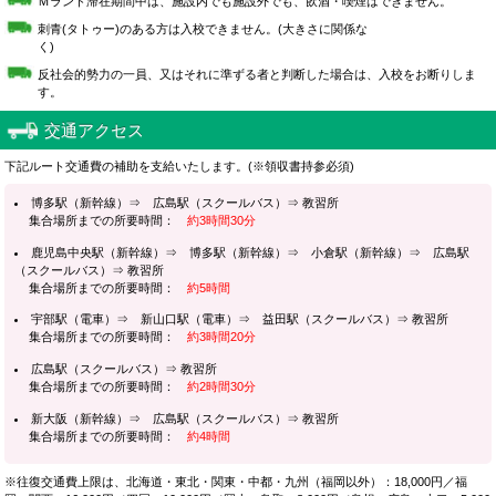
Ｍランド滞在期間中は、施設内でも施設外でも、飲酒・喫煙はできません。
刺青(タトゥー)のある方は入校できません。(大きさに関係な
く)
反社会的勢力の一員、又はそれに準ずる者と判断した場合は、入校をお断りしま
す。
交通アクセス
下記ルート交通費の補助を支給いたします。(※領収書持参必須)
博多駅（新幹線）⇒ 広島駅（スクールバス）⇒ 教習所
集合場所までの所要時間：
約3時間30分
鹿児島中央駅（新幹線）⇒ 博多駅（新幹線）⇒ 小倉駅（新幹線）⇒ 広島駅
（スクールバス）⇒ 教習所
集合場所までの所要時間：
約5時間
宇部駅（電車）⇒ 新山口駅（電車）⇒ 益田駅（スクールバス）⇒ 教習所
集合場所までの所要時間：
約3時間20分
広島駅（スクールバス）⇒ 教習所
集合場所までの所要時間：
約2時間30分
新大阪（新幹線）⇒ 広島駅（スクールバス）⇒ 教習所
集合場所までの所要時間：
約4時間
※往復交通費上限は、北海道・東北・関東・中都・九州（福岡以外）：18,000円／福