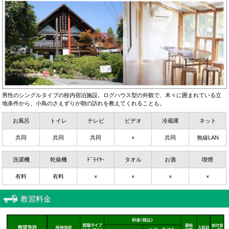
男性のシングルタイプの校内宿泊施設。ログハウス型の外観で、木々に囲まれている立
地条件から、小鳥のさえずりが朝の訪れを教えてくれることも。
お風呂
トイレ
テレビ
ビデオ
冷蔵庫
ネット
共同
共同
共同
×
共同
無線LAN
洗濯機
乾燥機
ﾄﾞﾗｲﾔ-
タオル
お酒
喫煙
有料
有料
×
×
×
×
教習料金