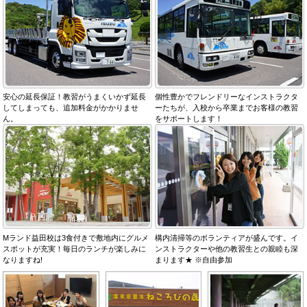
安心の延長保証！教習がうまくいかず延長
個性豊かでフレンドリーなインストラクタ
してしまっても、追加料金がかかりませ
ーたちが、入校から卒業までお客様の教習
ん。
をサポートします！
Mランド益田校は3食付きで敷地内にグルメ
構内清掃等のボランティアが盛んです。イ
スポットが充実！毎日のランチが楽しみに
ンストラクターや他の教習生との親睦も深
なりますね!
まります★ ※自由参加