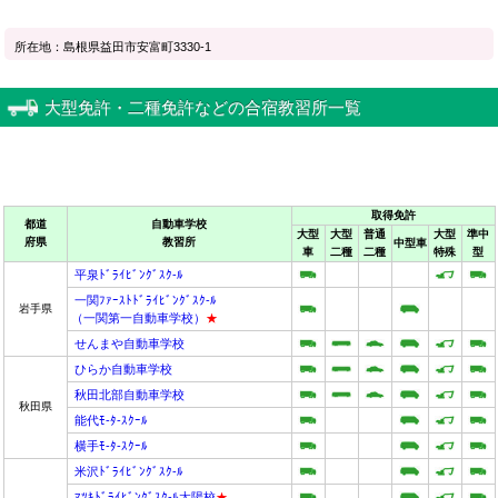
所在地：島根県益田市安富町3330-1
大型免許・二種免許などの合宿教習所一覧
取得免許
都道
自動車学校
大型
大型
普通
大型
準中
府県
教習所
中型車
車
二種
二種
特殊
型
平泉ﾄﾞﾗｲﾋﾞﾝｸﾞｽｸ-ﾙ
一関ﾌｧｰｽﾄﾄﾞﾗｲﾋﾞﾝｸﾞｽｸ-ﾙ
岩手県
（一関第一自動車学校）
★
せんまや自動車学校
ひらか自動車学校
秋田北部自動車学校
秋田県
能代ﾓ-ﾀ-ｽｸｰﾙ
横手ﾓ-ﾀ-ｽｸｰﾙ
米沢ﾄﾞﾗｲﾋﾞﾝｸﾞｽｸ-ﾙ
ﾏﾂｷﾄﾞﾗｲﾋﾞﾝｸﾞｽｸ-ﾙ太陽校
★