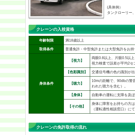
(具体例）
タンクローリー
クレーンの入校資格
年齢制限
満18歳以上
取得条件
普通免許・中型免許または大型免許をお持ち
両眼0.8以上、片眼0.5
【視力】
視力検査で誤差が平均2セ
【色彩識別】
交通信号機の色の識別が出
10mの距離で、90dbの
身体条件
【聴力】
われた聴力を含む）。
【身体】
自動車の運転に支障を及ぼ
身体に障害をお持ちの方は
【その他】
（運転適性相談窓口）にて
クレーンの免許取得の流れ