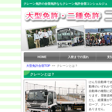
クレーン免許の合宿免許ならクレーン免許合宿コンシェルジュ
HOME
入校までの流れ
支
大型免許合宿TOP
>> クレーンとは？
クレーンとは？
けん引自動車で
動車のいずれか
自動車の種類に
ります。受験資
だし、総重量が7
ロープ、クレー
ありません。