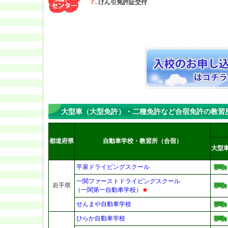
７.
けん引免許証交付
大型車（大型免許）・二種免許など合宿免許の教習
都道府県
自動車学校・教習所（合宿）
大型
平泉ドライビングスクール
一関ファーストドライビングスクール
岩手県
（一関第一自動車学校）
★
せんまや自動車学校
ひらか自動車学校