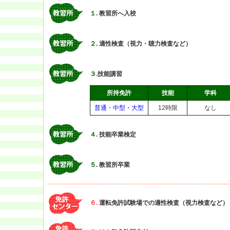
１.
教習所へ入校
２.
適性検査（視力・聴力検査など）
３.
技能講習
所持免許
技能
学科
普通・中型・大型
12時限
なし
４.
技能卒業検定
５.
教習所卒業
６.
運転免許試験場での適性検査（視力検査など）