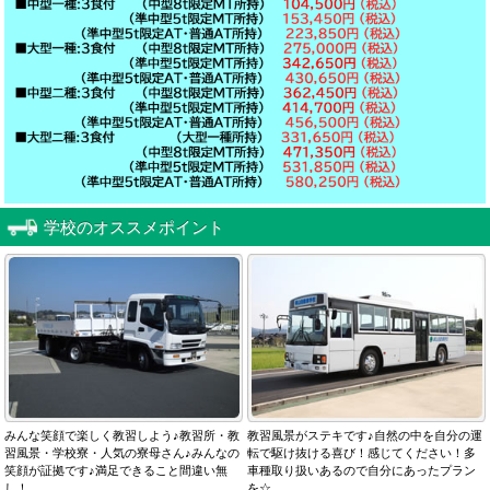
学校のオススメポイント
みんな笑顔で楽しく教習しよう♪教習所・教
教習風景がステキです♪自然の中を自分の運
習風景・学校寮・人気の寮母さん♪みんなの
転で駆け抜ける喜び！感じてください！多
笑顔が証拠です♪満足できること間違い無
車種取り扱いあるので自分にあったプラン
し！
を☆