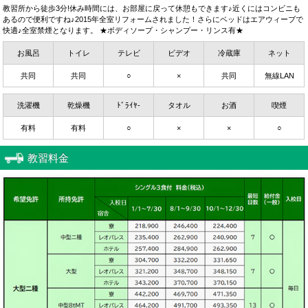
教習所から徒歩3分!休み時間には、お部屋に戻って休憩もできます♪近くにはコンビニも
あるので便利ですね♪2015年全室リフォームされました！さらにベッドはエアウィーブで
快適♪全室禁煙となります。 ★ボディソープ・シャンプー・リンス有★
お風呂
トイレ
テレビ
ビデオ
冷蔵庫
ネット
共同
共同
○
×
共同
無線LAN
洗濯機
乾燥機
ﾄﾞﾗｲﾔ-
タオル
お酒
喫煙
有料
有料
○
×
×
○
教習料金