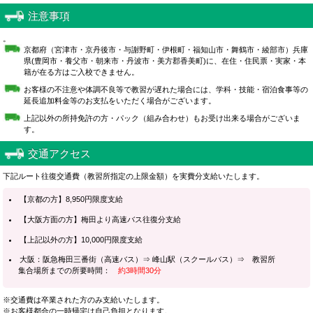
注意事項
。
京都府（宮津市・京丹後市・与謝野町・伊根町・福知山市・舞鶴市・綾部市）兵庫
県(豊岡市・養父市・朝来市・丹波市・美方郡香美町)に、在住・住民票・実家・本
籍が在る方はご入校できません。
お客様の不注意や体調不良等で教習が遅れた場合には、学科・技能・宿泊食事等の
延長追加料金等のお支払をいただく場合がございます。
上記以外の所持免許の方・パック（組み合わせ）もお受け出来る場合がございま
す。
交通アクセス
下記ルート往復交通費（教習所指定の上限金額）を実費分支給いたします。
【京都の方】8,950円限度支給
【大阪方面の方】梅田より高速バス往復分支給
【上記以外の方】10,000円限度支給
大阪：阪急梅田三番街（高速バス）⇒ 峰山駅（スクールバス）⇒ 教習所
集合場所までの所要時間：
約3時間30分
※交通費は卒業された方のみ支給いたします。
※お客様都合の一時帰宅は自己負担となります。