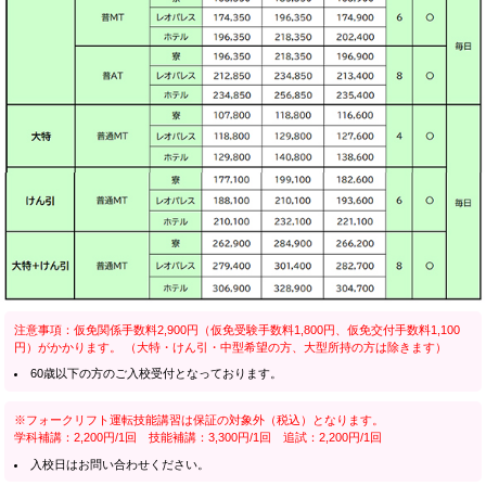
注意事項：仮免関係手数料2,900円（仮免受験手数料1,800円、仮免交付手数料1,100
円）がかかります。 （大特・けん引・中型希望の方、大型所持の方は除きます）
60歳以下の方のご入校受付となっております。
※フォークリフト運転技能講習は保証の対象外（税込）となります。
学科補講：2,200円/1回 技能補講：3,300円/1回 追試：2,200円/1回
入校日はお問い合わせください。