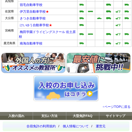
高知県
宿毛自動車学校
佐賀県
伊万里自動車学校
★
大分県
きつき自動車学校
けいゆう自動車学校
★
宮崎県
梅田学園ドライビングスクール 佐土原
校
鹿児島県
南海自動車学校
↑ページTOPに戻る
入校の流れ
支払い方法
大型免許FAQ
サイトマップ
合宿免許の利用規約
/
個人情報について
/
運営元