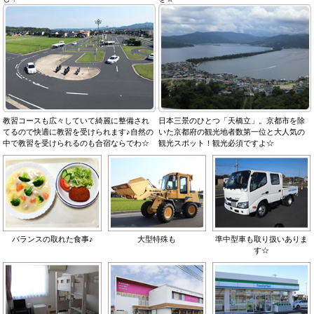
教習コースも広々していて綺麗に整備され
日本三景のひとつ「天橋立」。京都市を除
てるので快適に教習を受けられます♪自然の
いた京都府の観光地者数第一位と大人気の
中で教習を受けられるのも合宿ならでわ☆
観光スポット！観光必須ですよ☆
バランスの取れた食事♪
大型特殊も
準中型車も取り扱いありま
す☆