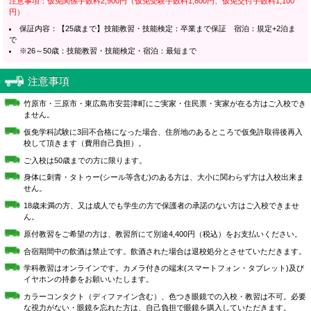
注意事項：仮免関係手数料2,900円（仮免受験手数料1,800円、仮免交付手数料1,100
円）
保証内容：【25歳まで】技能教習・技能検定：卒業まで保証 宿泊：規定+2泊ま
で
※26～50歳：技能教習・技能検定・宿泊：最短まで
注意事項
竹原市・三原市・東広島市安芸津町にご実家・住民票・実家が在る方はご入校でき
ません。
仮免学科試験に3回不合格になった場合、住所地のあるところで仮免許取得後再入
校して頂きます（費用自己負担）。
ご入校は50歳までの方に限ります。
身体に刺青・タトゥー(シール等含む)のある方は、大小に関わらず方は入校出来ま
せん。
18歳未満の方、又は成人でも学生の方で保護者の承諾のない方はご入校できませ
ん。
原付教習をご希望の方は、教習所にて別途4,400円（税込）をお支払いください。
合宿期間中の飲酒は禁止です。飲酒された場合は退校処分とさせていただきます。
学科教習はオンラインです。カメラ付きの端末(スマートフォン・タブレット)及び
イヤホンの持参をお願いいたします。
カラーコンタクト（ディファイン含む）、色つき眼鏡での入校・教習は不可。必要
な視力がない・眼鏡を忘れた方は、自己負担で眼鏡を購入していただきます。