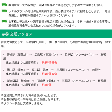
教習所周辺での喫煙は、近隣住民様のご迷惑となりますのでご遠慮ください。
ホテルプランの方は保証期間終了後、自己負担でホテルに宿泊となります。（延泊
費用は、お客様が直接ホテルへお支払いください。）
お客様の不注意や体調不良等で教習が遅れた場合には、学科・技能・宿泊食事等の
延長追加料金等のお支払をいただく場合がございます。
交通アクセス
往復交通費として、広島県内5,000円、岡山県7,000円、その他の方面は10,000円を一律支
給。
博多駅（新幹線）⇒ 広島駅（高速バス）⇒ 竹原駅（スクールバス）⇒ 教習
所
集合場所までの所要時間：
約2時間45分
岡山駅（電車）⇒ 福山駅（電車）⇒ 三原駅（スクールバス）⇒ 教習所
集合場所までの所要時間：
約1時間40分
新大阪駅（新幹線）⇒ 福山駅（電車）⇒ 三原駅（スクールバス）⇒ 教習所
集合場所までの所要時間：
約2時間
※交通費は卒業された方のみ支給いたします。
※お客様都合の一時帰宅は自己負担となります。
※タクシー代金は支給致しません。