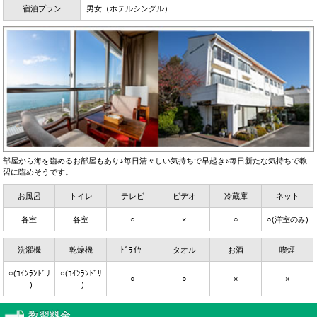
宿泊プラン
男女（ホテルシングル）
部屋から海を臨めるお部屋もあり♪毎日清々しい気持ちで早起き♪毎日新たな気持ちで教
習に臨めそうです。
お風呂
トイレ
テレビ
ビデオ
冷蔵庫
ネット
各室
各室
○
×
○
○(洋室のみ)
洗濯機
乾燥機
ﾄﾞﾗｲﾔ-
タオル
お酒
喫煙
○(ｺｲﾝﾗﾝﾄﾞﾘ
○(ｺｲﾝﾗﾝﾄﾞﾘ
○
○
×
×
ｰ)
ｰ)
教習料金