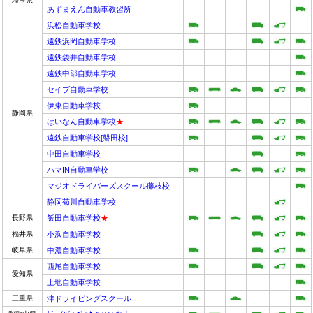
埼玉県
あずまえん自動車教習所
浜松自動車学校
遠鉄浜岡自動車学校
遠鉄袋井自動車学校
遠鉄中部自動車学校
セイブ自動車学校
伊東自動車学校
静岡県
はいなん自動車学校
★
遠鉄自動車学校[磐田校]
中田自動車学校
ハマIN自動車学校
マジオドライバーズスクール藤枝校
静岡菊川自動車学校
長野県
飯田自動車学校
★
福井県
小浜自動車学校
岐阜県
中濃自動車学校
西尾自動車学校
愛知県
上地自動車学校
三重県
津ドライビングスクール