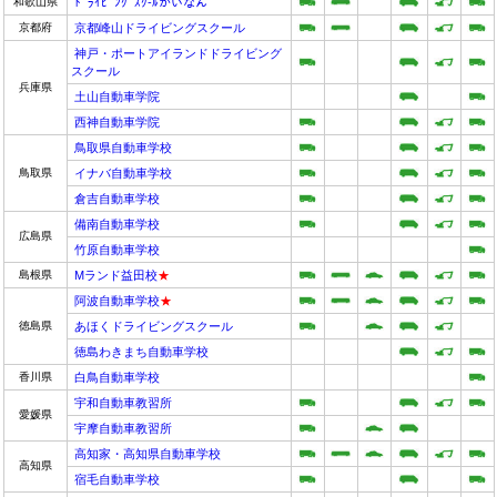
和歌山県
ﾄﾞﾗｲﾋﾞﾝｸﾞｽｸ-ﾙかいなん
京都府
京都峰山ドライビングスクール
神戸・ポートアイランドドライビング
スクール
兵庫県
土山自動車学院
西神自動車学院
鳥取県自動車学校
鳥取県
イナバ自動車学校
倉吉自動車学校
備南自動車学校
広島県
竹原自動車学校
島根県
Mランド益田校
★
阿波自動車学校
★
徳島県
あほくドライビングスクール
徳島わきまち自動車学校
香川県
白鳥自動車学校
宇和自動車教習所
愛媛県
宇摩自動車教習所
高知家・高知県自動車学校
高知県
宿毛自動車学校