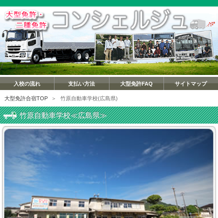
入校の流れ
支払い方法
大型免許FAQ
サイトマップ
大型免許合宿TOP
＞
竹原自動車学校(広島県)
竹原自動車学校≪広島県≫