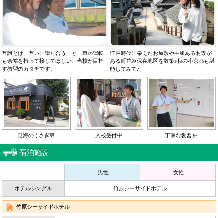
互譲とは、互いに譲り合うこと。車の運転
江戸時代に栄えたお屋敷や由緒あるお寺が
も余裕を持って接してほしい、当校が目指
ある町並み保存地区を散策♪秋の小京都も堪
す教習のカタチです。
能してみて♪
忠海のうさぎ島
入校受付中
丁寧な教習を!
宿泊施設
男性
女性
ホテルシングル
竹原シーサイドホテル
竹原シーサイドホテル