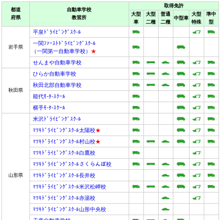
取得免許
都道
自動車学校
大型
大型
普通
大型
準中
府県
教習所
中型車
車
二種
二種
特殊
型
平泉ﾄﾞﾗｲﾋﾞﾝｸﾞｽｸ-ﾙ
一関ﾌｧｰｽﾄﾄﾞﾗｲﾋﾞﾝｸﾞｽｸ-ﾙ
岩手県
（一関第一自動車学校）
★
せんまや自動車学校
ひらか自動車学校
秋田北部自動車学校
秋田県
能代ﾓ-ﾀ-ｽｸｰﾙ
横手ﾓ-ﾀ-ｽｸｰﾙ
米沢ﾄﾞﾗｲﾋﾞﾝｸﾞｽｸ-ﾙ
ﾏﾂｷﾄﾞﾗｲﾋﾞﾝｸﾞｽｸ-ﾙ太陽校
★
ﾏﾂｷﾄﾞﾗｲﾋﾞﾝｸﾞｽｸ-ﾙ村山校
★
ﾏﾂｷﾄﾞﾗｲﾋﾞﾝｸﾞｽｸ-ﾙ白鷹校
ﾏﾂｷﾄﾞﾗｲﾋﾞﾝｸﾞｽｸ-ﾙさくらんぼ校
山形県
ﾏﾂｷﾄﾞﾗｲﾋﾞﾝｸﾞｽｸ-ﾙ長井校
ﾏﾂｷﾄﾞﾗｲﾋﾞﾝｸﾞｽｸ-ﾙ米沢松岬校
ﾏﾂｷﾄﾞﾗｲﾋﾞﾝｸﾞｽｸ-ﾙ赤湯校
ﾏﾂｷﾄﾞﾗｲﾋﾞﾝｸﾞｽｸ-ﾙ山形中央校