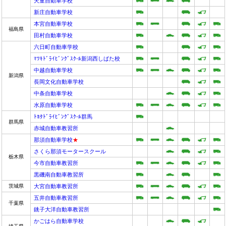
天童自動車学校
新庄自動車学校
本宮自動車学校
福島県
田村自動車学校
六日町自動車学校
ﾏﾂｷﾄﾞﾗｲﾋﾞﾝｸﾞｽｸ-ﾙ新潟西しばた校
中越自動車学校
新潟県
長岡文化自動車学校
中条自動車学校
水原自動車学校
ﾄﾖﾀﾄﾞﾗｲﾋﾞﾝｸﾞｽｸ-ﾙ群馬
群馬県
赤城自動車教習所
那須自動車学校
★
さくら那須モータースクール
栃木県
今市自動車教習所
黒磯南自動車教習所
茨城県
大宮自動車教習所
五井自動車教習所
千葉県
銚子大洋自動車教習所
かごはら自動車学校