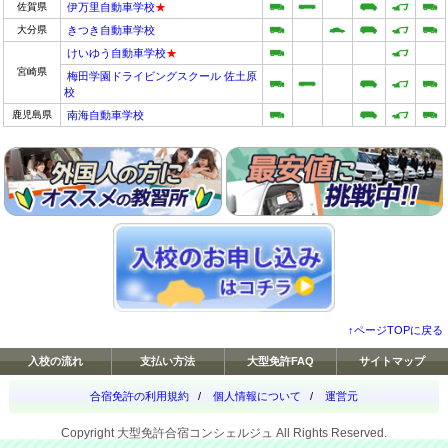
佐賀県
伊万里自動車学校
★
大分県
きつき自動車学校
けいゆう自動車学校
★
宮崎県
梅田学園ドライビングスクール 佐土原
校
鹿児島県
南海自動車学校
↑ページTOPに戻る
入校の流れ
支払い方法
大型免許FAQ
サイトマップ
合宿免許の利用規約
/
個人情報について
/
運営元
Copyright 大型免許合宿コンシェルジュ All Rights Reserved.