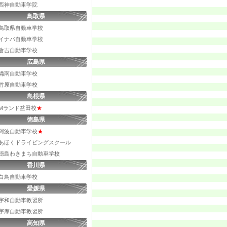
西神自動車学院
鳥取県
鳥取県自動車学校
イナバ自動車学校
倉吉自動車学校
広島県
備南自動車学校
竹原自動車学校
島根県
Mランド益田校
★
徳島県
阿波自動車学校
★
あほくドライビングスクール
徳島わきまち自動車学校
香川県
白鳥自動車学校
愛媛県
宇和自動車教習所
宇摩自動車教習所
高知県