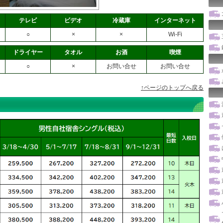
テレビ
ビデオ
冷蔵庫
インターネット
○
×
×
Wi-Fi
ドライヤー
タオル
お酒
喫煙
○
×
お問い合せ
お問い合せ
↑ページのトップへ戻る