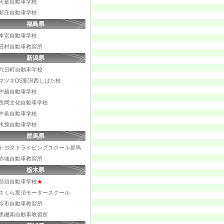
天童自動車学校
新庄自動車学校
福島県
本宮自動車学校
田村自動車教習所
新潟県
六日町自動車学校
マツキDS新潟西しばた校
中越自動車学校
長岡文化自動車学校
中条自動車学校
水原自動車学校
群馬県
トヨタドライビングスクール群馬
赤城自動車教習所
栃木県
那須自動車学校
★
さくら那須モータースクール
今市自動車教習所
黒磯南自動車教習所