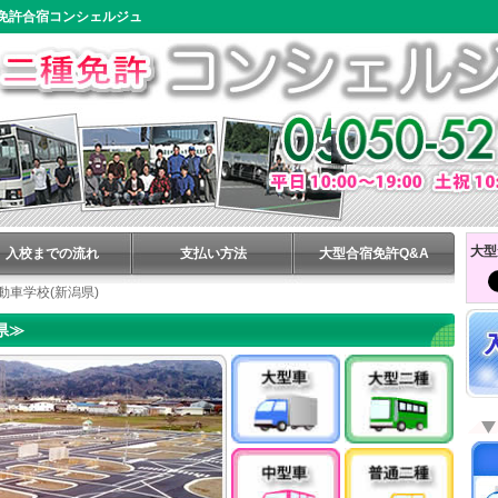
免許合宿コンシェルジュ
大型
入校までの流れ
支払い方法
大型合宿免許Q&A
動車学校(新潟県)
県≫