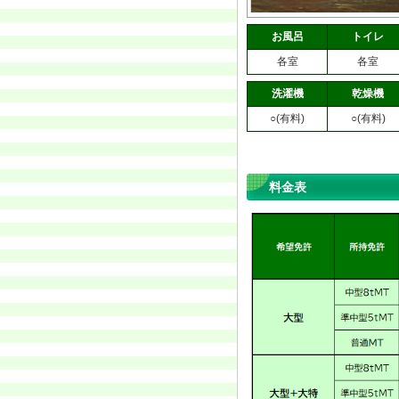
お風呂
トイレ
各室
各室
洗濯機
乾燥機
○(有料)
○(有料)
料金表