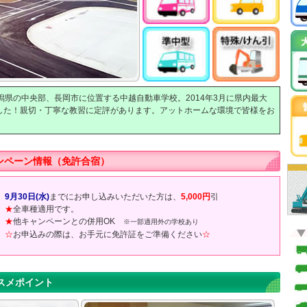
潟県の中央部、長岡市に位置する中越自動車学校。2014年3月に県内最大
した！親切・丁寧な教習に定評があります。アットホームな環境で皆様をお
ンペーン情報（免許合宿）
9月30日(水)
までにお申し込みいただいた方は、
5,000円
引
★
全車種適用です。
★
他キャンペーンとの併用OK
※一部適用外の学校あり
☆
お申込みの際は、お手元に免許証をご準備ください
☆
スメポイント