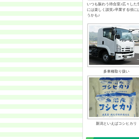
いつも賑わう待合室♪広々した
には楽しく談笑♪卒業する頃に
うかも♪
多車種取り扱い
新潟といえばコシヒカリ