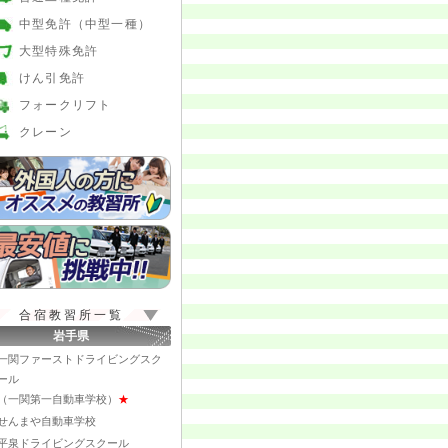
中型免許（中型一種）
大型特殊免許
けん引免許
フォークリフト
クレーン
合宿教習所一覧
岩手県
一関ファーストドライビングスク
ール
（一関第一自動車学校）
★
せんまや自動車学校
平泉ドライビングスクール